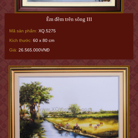
Êm đềm trên sông III
Mã sản phẩm:
XQ.5275
Kích thước:
60 x 80 cm
Giá:
26.565.000VNĐ