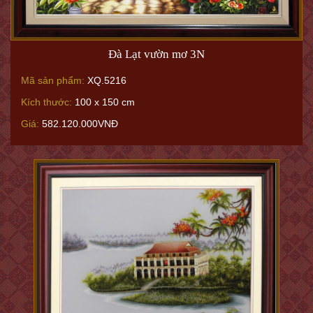
Đà Lạt vườn mơ 3N
Mã sản phẩm:
XQ.5216
Kích thước:
100 x 150 cm
Giá:
582.120.000VNĐ