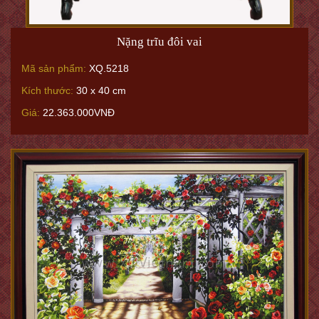
Nặng trĩu đôi vai
Mã sản phẩm:
XQ.5218
Kích thước:
30 x 40 cm
Giá:
22.363.000VNĐ