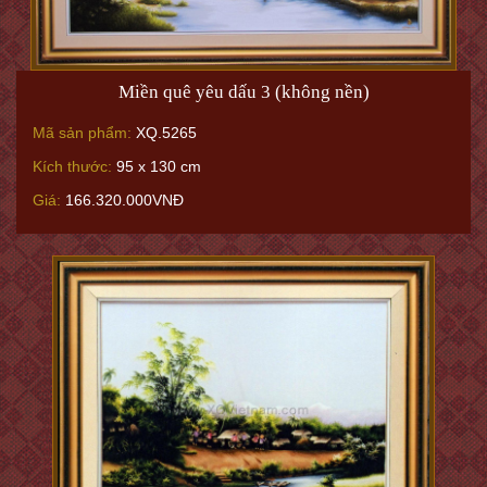
Miền quê yêu dấu 3 (không nền)
Mã sản phẩm:
XQ.5265
Kích thước:
95 x 130 cm
Giá:
166.320.000VNĐ