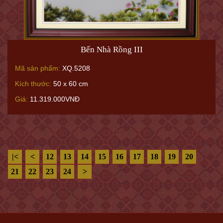
Bến Nhà Rồng III
Mã sản phẩm:
XQ.5208
Kích thước:
50 x 60 cm
Giá:
11.319.000VNĐ
|<
<
12
13
14
15
16
17
18
19
20
21
22
23
24
>