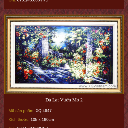
Giá:
679.140.000VNĐ
Đà Lạt Vườn Mơ 2
Mã sản phẩm:
XQ.4647
Kích thước:
105 x 180cm