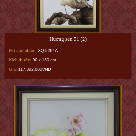
Hương sen 51 (2)
Mã sản phẩm:
XQ.5284A
Kích thước:
90 x 130 cm
Giá:
117.392.000VNĐ