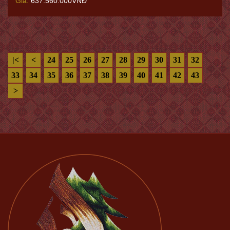
Giá:
637.560.000VNĐ
|<
<
24
25
26
27
28
29
30
31
32
33
34
35
36
37
38
39
40
41
42
43
>