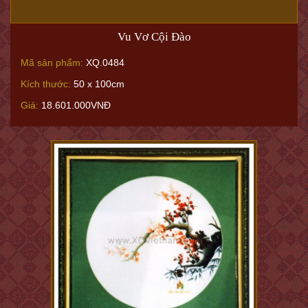
Vu Vơ Cội Đào
Mã sản phẩm:
XQ.0484
Kích thước:
50 x 100cm
Giá:
18.601.000VNĐ