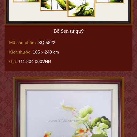
Bộ Sen tứ quý
Mã sản phẩm:
XQ.5822
Kích thước:
165 x 240 cm
Giá:
111.804.000VNĐ