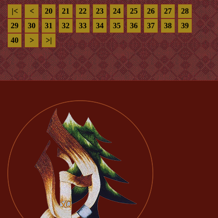
|<
<
20
21
22
23
24
25
26
27
28
29
30
31
32
33
34
35
36
37
38
39
40
>
>|