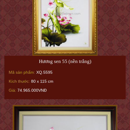
Hương sen 55 (nền trắng)
Mã sản phẩm:
XQ.5595
Kích thước:
80 x 115 cm
Giá:
74.965.000VNĐ