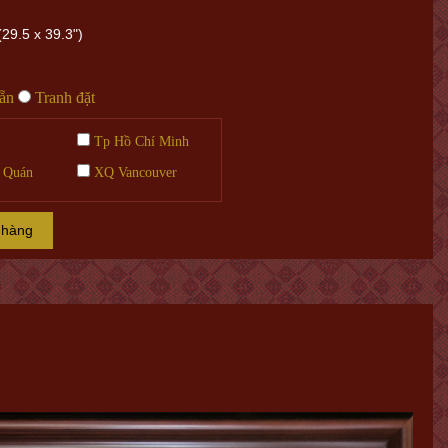
29.5 x 39.3")
sẵn
Tranh đặt
Tp Hồ Chí Minh
 Quán
XQ Vancouver
 hàng