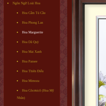
Ngôn Ngữ Loài Hoa
Hoa Cẩm Tú Cầu
Hoa Phong Lan
Hoa Marguerite
Hoa Dã Quỳ
Hoa Mai Xanh
Hoa Pansee
Hoa Thiên Điểu
Hoa Mimoza
Hoa Côcơnicô (Hoa Mỹ
Nhân)