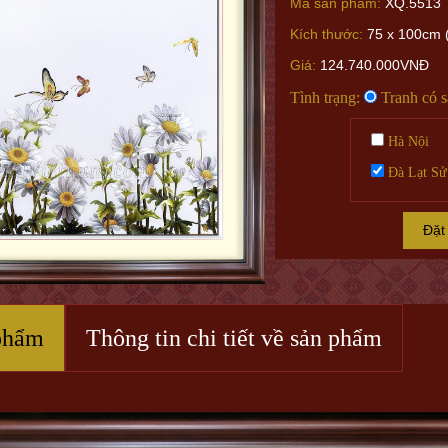
Mã sản phẩm:
XQ.5513
Kích thước:
75 x 100cm (
Giá:
124.740.000VNĐ
Tình trạng:
Tranh có 
Hà Nội
Đà Lạt Sử
Đặt
phẩm
Thông tin chi tiết về sản phẩm