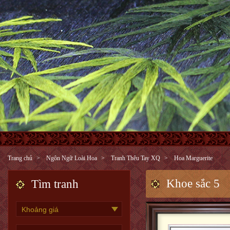
Trang chủ
Ngôn Ngữ Loài Hoa
Tranh Thêu Tay XQ
Hoa Marguerite
Khoe sắc 5
Tìm tranh