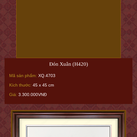
Mã sản phẩm:
XQ.4703
Kích thước:
45 x 45 cm
Giá:
3.300.000VNĐ
Hoa Uất Kim Hương 3 (H256 N trắng)