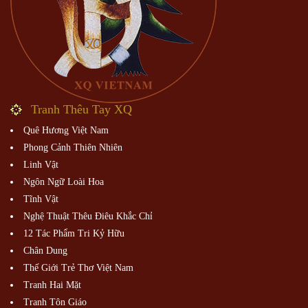
Linh Vật
Ngôn Ngữ Loài Hoa
Tĩnh Vật
Nghệ Thuật Thêu Điêu Khắc Chỉ
12 Tác Phẩm Tri Kỷ Hữu
Chân Dung
Thế Giới Trẻ Thơ Việt Nam
Tranh Hai Mặt
Tranh Tôn Giáo
Tranh Trừu Tượng
Tranh Triết Lý
XQ VIỆT NAM - MẶT HÀNG TRANG TRÍ NỘI
THẤT CAO CẤP - MÓN QUÀ QUÝ GIÁ ĐẬM
ĐÀ TÌNH NGHĨA QUÊ HƯƠNG
XQ Đà Lạt Sử Quán
80 Mai Anh Dao, Đà Lạt, Lâm Đồng,
Việt Nam
Email: