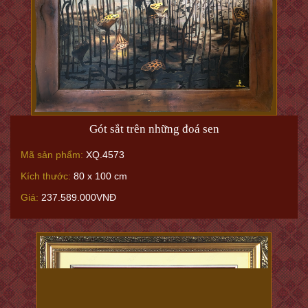
Gót sắt trên những đoá sen
Mã sản phẩm:
XQ.4573
Kích thước:
80 x 100 cm
Giá:
237.589.000VNĐ
Đón Xuân (H420)