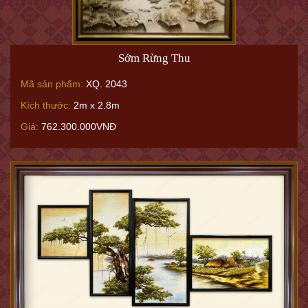
Sớm Rừng Thu
Mã sản phẩm:
XQ. 2043
Kích thước:
2m x 2.8m
Giá:
762.300.000VNĐ