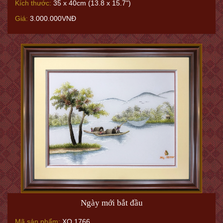
Ngày mới bắt đầu
Mã sản phẩm:
XQ.1766
Kích thước:
40 x 50 cm
Giá:
6.000.000VNĐ
<
1
2
3
4
5
6
7
>