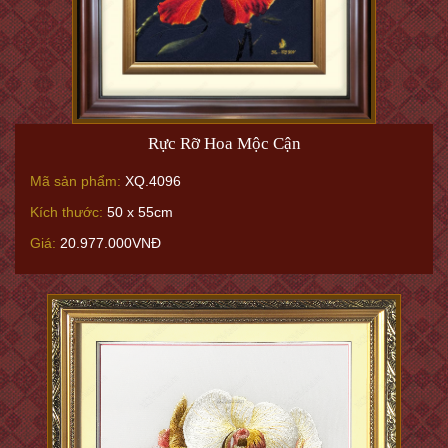
Rực Rỡ Hoa Mộc Cận
Mã sản phẩm:
XQ.4096
Kích thước:
50 x 55cm
Giá:
20.977.000VNĐ