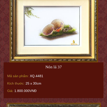
Nón lá 37
Mã sản phẩm:
XQ.4481
Kích thước:
25 x 30cm
Giá:
1.800.000VNĐ