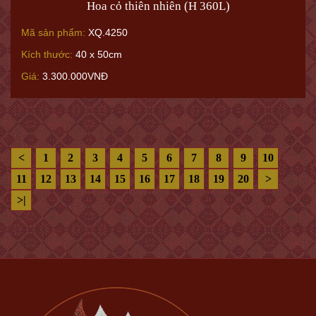
Hoa cỏ thiên nhiên (H 360L)
Mã sản phẩm:
XQ.4250
Kích thước:
40 x 50cm
Giá:
3.300.000VNĐ
<
1
2
3
4
5
6
7
8
9
10
11
12
13
14
15
16
17
18
19
20
>
>|