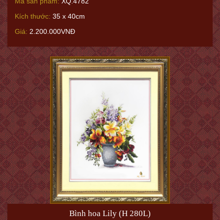
Mã sản phẩm:
XQ.4782
Kích thước:
35 x 40cm
Giá:
2.200.000VNĐ
Bình hoa Lily (H 280L)