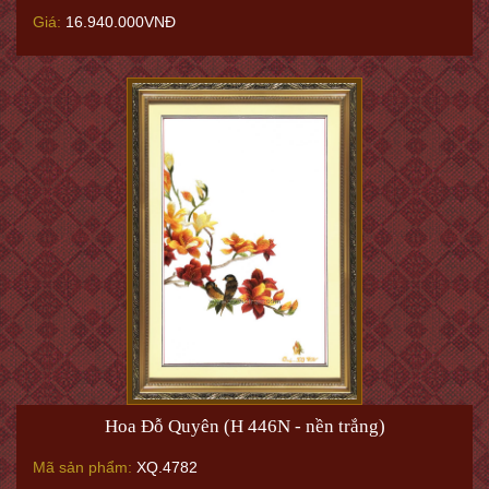
Giá:
16.940.000VNĐ
Hoa Đỗ Quyên (H 446N - nền trắng)
Mã sản phẩm:
XQ.4782