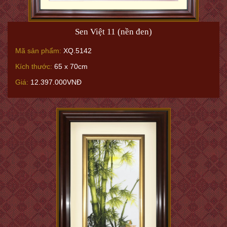
Sen Việt 11 (nền đen)
Mã sản phẩm:
XQ.5142
Kích thước:
65 x 70cm
Giá:
12.397.000VNĐ