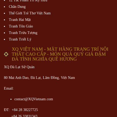
12 Tác Phẩm Tri Kỷ Hữu
Chân Dung
Thế Giới Trẻ Thơ Việt Nam
Tranh Hai Mặt
Tranh Tôn Giáo
Tranh Trừu Tượng
Tranh Triết Lý
XQ VIỆT NAM - MẶT HÀNG TRANG TRÍ NỘI
THẤT CAO CẤP - MÓN QUÀ QUÝ GIÁ ĐẬM
ĐÀ TÌNH NGHĨA QUÊ HƯƠNG
XQ Đà Lạt Sử Quán
80 Mai Anh Dao, Đà Lạt, Lâm Đồng,
Việt Nam
Email:
contact@XQVietnam.com
ĐT: +84 28 38227725
+84 26 33831343