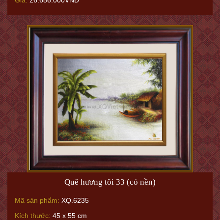
Giá:
26.686.000VNĐ
Quê hương tôi 33 (có nền)
Mã sản phẩm:
XQ.6235
Kích thước:
45 x 55 cm