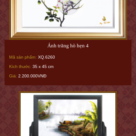
Ánh trăng hò hẹn 4
Mã sản phẩm:
XQ.6260
Kích thước:
35 x 45 cm
Giá:
2.200.000VNĐ