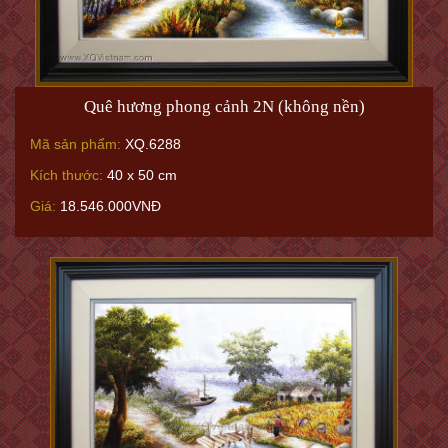
Quê hương phong cảnh 2N (không nền)
Mã sản phẩm:
XQ.6288
Kích thước:
40 x 50 cm
Giá:
18.546.000VNĐ