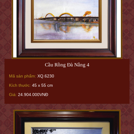
Cầu Rồng Đà Nẵng 4
Mã sản phẩm:
XQ.6230
Kích thước:
45 x 55 cm
Giá:
24.904.000VNĐ